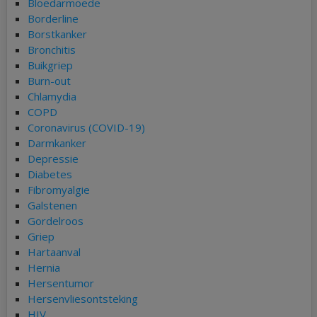
Bloedarmoede
Borderline
Borstkanker
Bronchitis
Buikgriep
Burn-out
Chlamydia
COPD
Coronavirus (COVID-19)
Darmkanker
Depressie
Diabetes
Fibromyalgie
Galstenen
Gordelroos
Griep
Hartaanval
Hernia
Hersentumor
Hersenvliesontsteking
HIV