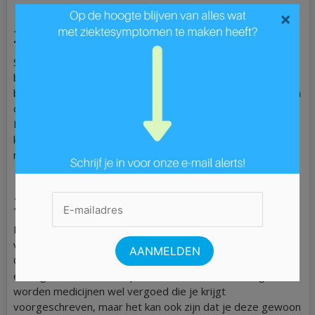
×
2. Thuiszorg
Stel je voor: je bent net geopereerd, maar je mag
binnenkort al wel het ziekenhuis verlaten. Het is de
bedoeling dat je thuis verder herstelt van deze operatie. In
dat geval kan thuiszorg nog weleens van pas komen.
Dankzij thuiszorg word jij namelijk vanuit huis verzorgd en
kun je hulp krijgen bij het verzorgen van jezelf, zodat je er
niet alleen voor staat.
3. Medicijnen
De kans is aanwezig dat je medicijnen krijgt
voorgeschreven als je kampt met een blessure of ziekte.
Ook hierbij is het weer belangrijk om jouw zorgverzekering
eens goed onder de loep te nemen. In de meeste gevallen
worden medicijnen wel vergoed die je krijgt
voorgeschreven, maar het kan ook zijn dat je deze gewoon