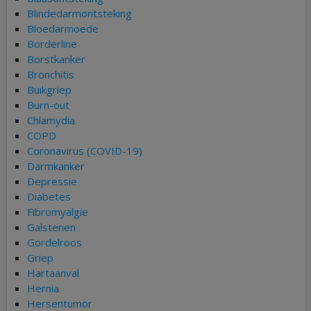
Blindedarmontsteking
Bloedarmoede
Borderline
Borstkanker
Bronchitis
Buikgriep
Burn-out
Chlamydia
COPD
Coronavirus (COVID-19)
Darmkanker
Depressie
Diabetes
Fibromyalgie
Galstenen
Gordelroos
Griep
Hartaanval
Hernia
Hersentumor