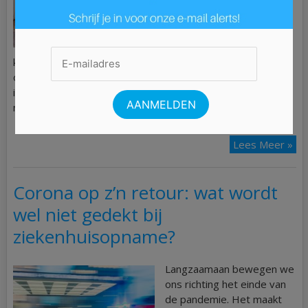
met een verslaving. Door
een totaal aanpak aan te
bieden aan personen met
een verslaving ontstaat
kwalitatief hoogstaande verslavingszorg. Als je contact
opneemt met de verslavingskliniek krijg je eerst een
intakegesprek. Het intakegesprek is bedoeld om kennis te
maken en hierbij wordt de […]
Lees Meer »
Corona op z’n retour: wat wordt
wel niet gedekt bij
ziekenhuisopname?
Langzaamaan bewegen we
ons richting het einde van
de pandemie. Het maakt