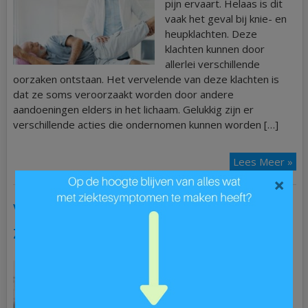
pijn ervaart. Helaas is dit
vaak het geval bij knie- en
heupklachten. Deze
klachten kunnen door
allerlei verschillende
oorzaken ontstaan. Het vervelende van deze klachten is
dat ze soms veroorzaakt worden door andere
aandoeningen elders in het lichaam. Gelukkig zijn er
verschillende acties die ondernomen kunnen worden […]
Lees Meer »
×
Verslavingszorg met begeleiding
zo lang dat gewenst is
Verslavingszorg is een tak
van de gezondheidszorg
die hulp biedt aan mensen