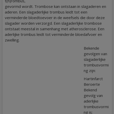
t(h)rombus,
gevormd wordt. Trombose kan ontstaan in slagaderen en
aderen. Een slagaderlijke trombus leidt tot een
verminderde bloedtoevoer in de weefsels die door deze
slagader worden verzorgd. Een slagaderlijke trombose
ontstaat meestal in samenhang met atherosclerose. Een
aderlijke trombus leidt tot verminderde bloedafvoer en
zwelling.
Bekende
gevolgen van
slagaderlijke
trombusvormi
ng zijn:
Hartinfarct
Beroerte
Bekend
gevolg van
aderlijke
trombusvormi
ng is: