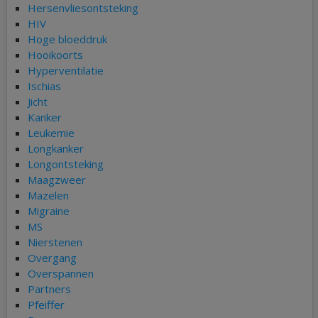
Hersenvliesontsteking
HIV
Hoge bloeddruk
Hooikoorts
Hyperventilatie
Ischias
Jicht
Kanker
Leukemie
Longkanker
Longontsteking
Maagzweer
Mazelen
Migraine
MS
Nierstenen
Overgang
Overspannen
Partners
Pfeiffer