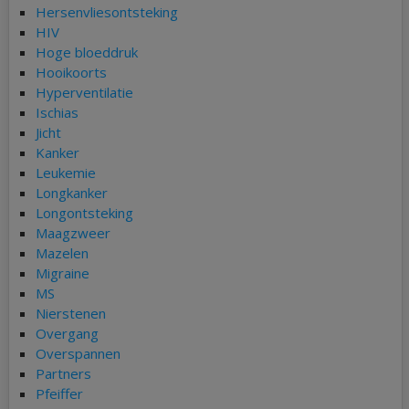
Hersenvliesontsteking
HIV
Hoge bloeddruk
Hooikoorts
Hyperventilatie
Ischias
Jicht
Kanker
Leukemie
Longkanker
Longontsteking
Maagzweer
Mazelen
Migraine
MS
Nierstenen
Overgang
Overspannen
Partners
Pfeiffer