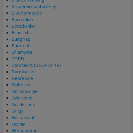
Blindedarmontsteking
Bloedarmoede
Borderline
Borstkanker
Bronchitis
Buikgriep
Burn-out
Chlamydia
COPD
Coronavirus (COVID-19)
Darmkanker
Depressie
Diabetes
Fibromyalgie
Galstenen
Gordelroos
Griep
Hartaanval
Hernia
Hersentumor