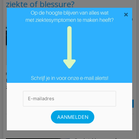
ziekte of blessure?
×
Wanneer je kampt met een
blessure of een ziekte, is
dat natuurlijk erg
vervelend. Het is dan ook
vanzelfsprekend dat je zo
snel mogelijk van deze
ziekte of blessure wil
herstellen. Gelukkig kun je
met de juiste zorgverzekering een heel eind komen.
Hieronder vertellen we je op welke manier een
zorgverzekering jou in dit proces […]
Lees Meer »
Revalideren na een nieuwe knie