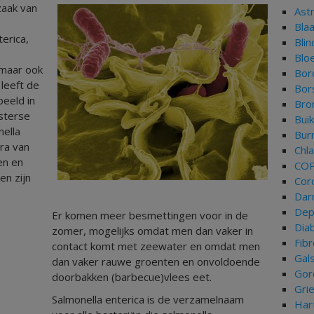
zaak van
Ast
e
Bla
terica,
Bli
Blo
 maar ook
Bor
 leeft de
Bor
beeld in
Bron
esterse
Bui
nella
Bur
ora van
Chl
en en
CO
en zijn
Cor
Dar
Dep
Er komen meer besmettingen voor in de
Dia
zomer, mogelijks omdat men dan vaker in
Fib
contact komt met zeewater en omdat men
Gal
dan vaker rauwe groenten en onvoldoende
Gor
doorbakken (barbecue)vlees eet.
Gri
Salmonella enterica is de verzamelnaam
Har