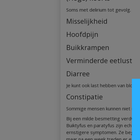
Soms met delirium tot gevolg.
Misselijkheid
Hoofdpijn
Buikkrampen
Verminderde eetlust
Diarree
Je kunt ook last hebben van bloed 
Constipatie
Sommige mensen kunnen niet meer 
Bij een milde besmetting verdwij
Buiktyfus en paratyfus zijn echt
ernstigere symptomen. Ze beginne
maar na een week treden er extr