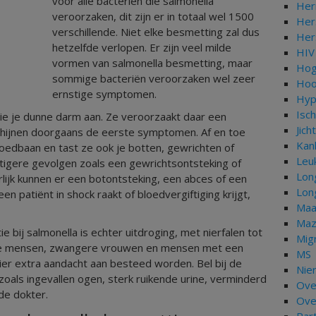
voor alle bacteriën die salmonella
Her
veroorzaken, dit zijn er in totaal wel 1500
Her
verschillende. Niet elke besmetting zal dus
Her
hetzelfde verlopen. Er zijn veel milde
HIV
vormen van salmonella besmetting, maar
Hog
sommige bacteriën veroorzaken wel zeer
Hoo
ernstige symptomen.
Hyp
Isch
ie je dunne darm aan. Ze veroorzaakt daar een
Jich
schijnen doorgaans de eerste symptomen. Af en toe
Kan
bloedbaan en tast ze ook je botten, gewrichten of
Leu
tigere gevolgen zoals een gewrichtsontsteking of
Lon
rlijk kunnen er een botontsteking, een abces of een
Lon
 patiënt in shock raakt of bloedvergiftiging krijgt,
Maa
Maz
bij salmonella is echter uitdroging, met nierfalen tot
Mig
dere mensen, zwangere vrouwen en mensen met een
MS
r extra aandacht aan besteed worden. Bel bij de
Nie
zoals ingevallen ogen, sterk ruikende urine, verminderd
Ove
de dokter.
Ove