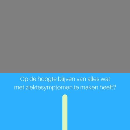
in je stoelgang.
naar het toilet gaan.
nen de symptomen spontaan na een drietal dagen.
er ook twee vormen van salmonella en deze hebben
n met dezelfde klachten als een lichte besmetting,
a symptomen op: