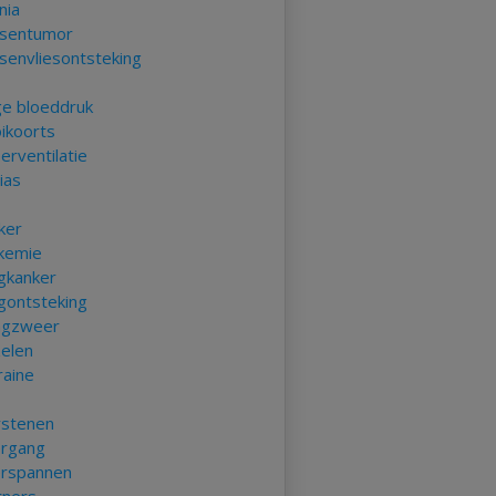
nia
sentumor
senvliesontsteking
e bloeddruk
ikoorts
erventilatie
ias
t
ker
kemie
gkanker
gontsteking
gzweer
elen
raine
rstenen
rgang
rspannen