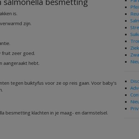
 salmonella besmetting
Par
Pfei
akken is.
Re
Sal
 verwarmd zijn.
Str
Suik
Tro
ntie.
Zie
fruit zeer goed.
Zwa
Nie
en aangeraakt hebt.
Dis
nten tegen buiktyfus voor ze op reis gaan. Voor baby’s
Adv
n.
Con
Nie
Pri
a besmetting klachten in je maag- en darmstelsel.