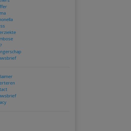
tners
ffer
uma
monella
ess
erziekte
mbose
k?
ngerschap
uwsbrief
claimer
erteren
tact
uwsbrief
vacy