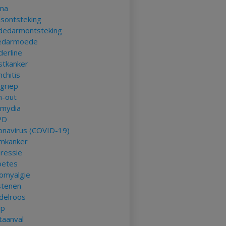
ma
asontsteking
ndedarmontsteking
edarmoede
derline
stkanker
chitis
kgriep
n-out
amydia
PD
onavirus (COVID-19)
mkanker
ressie
betes
romyalgie
stenen
delroos
ep
taanval