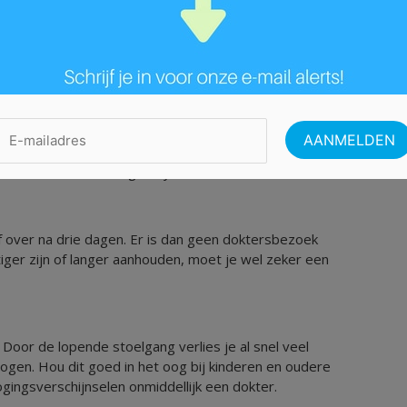
n door een dokter, er kunnen namelijk ernstige
 patiënt niet goed opgevolgd wordt. Sommige mensen
hersenvliesontsteking na tyfus.
f over na drie dagen. Er is dan geen doktersbezoek
ger zijn of langer aanhouden, moet je wel zeker een
. Door de lopende stoelgang verlies je al snel veel
 drogen. Hou dit goed in het oog bij kinderen en oudere
ogingsverschijnselen onmiddellijk een dokter.