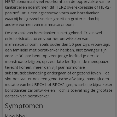
HER2 abnormaal veel voorkomt aan de oppervlakte van je
kankercellen noemt men dit HER2 overexpressie of HER2-
positief. Dit is een agressieve vorm van borstkanker
waarbij het gezwel sneller groeit en groter is dan bij
andere vormen van mammacarcinoom.
De oorzaak van borstkanker is niet gekend. Er zijn wel
enkele risicofactoren voor het ontwikkelen van
mammacarcinoom; zoals ouder dan 50 jaar zijn, vrouw zijn,
een familielid met borstkanker hebben, niet zwanger zijn
voor je 30 jaar bent, op zeer jonge leeftijd je eerste
menstruatie krijgen, op zeer late leeftijd in de menopauze
terecht komen, meer dan vijf jaar hormonale
substitutiebehandeling ondergaan of ongezond leven. Tot
slot bestaat er ook een genetische afwijking, namelijk een
mutatie van het BRCA1 of BRCA2 gen, waarbij je bijna zeker
borstkanker zal ontwikkelen. Toch is toeval nog de grootste
oorzaak van borstkanker.
Symptomen
Knobbel