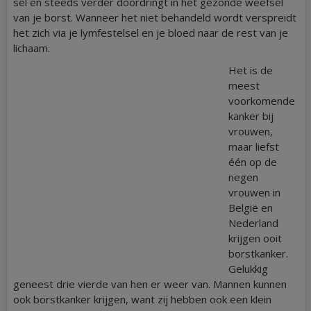
sel en steeds verder doordringt in het gezonde weefsel
van je borst. Wanneer het niet behandeld wordt verspreidt
het zich via je lymfestelsel en je bloed naar de rest van je
lichaam.
Het is de
meest
voorkomende
kanker bij
vrouwen,
maar liefst
één op de
negen
vrouwen in
België en
Nederland
krijgen ooit
borstkanker.
Gelukkig
geneest drie vierde van hen er weer van. Mannen kunnen
ook borstkanker krijgen, want zij hebben ook een klein