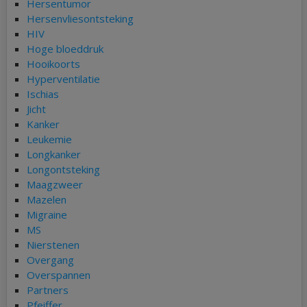
Hersentumor
Hersenvliesontsteking
HIV
Hoge bloeddruk
Hooikoorts
Hyperventilatie
Ischias
Jicht
Kanker
Leukemie
Longkanker
Longontsteking
Maagzweer
Mazelen
Migraine
MS
Nierstenen
Overgang
Overspannen
Partners
Pfeiffer