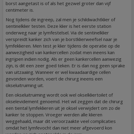
borst aangetast is of als het gezwel groter dan vijf
centimeter is.
Nog tijdens de ingreep, zal men je schildwachtklier of
sentinelklier testen. Deze klier is het eerste station
onderweg naar je lymfestelsel. Via de sentinelklier
verspreidt kanker zich van je borstklierweefsel naar je
lymfeklieren. Men test je klier tijdens de operatie op de
aanwezigheid van kankercellen zodat men ineens kan
ingrijpen indien nodig. Als er geen kankercellen aanwezig
zijn, is dit een zeer goed teken. Er is dan nog geen sprake
van uitzaaiing. Wanneer er wel kwaadaardige cellen
gevonden worden, voert de chirurg ineens een
okseluitruiming uit.
Een okseluitruiming wordt ook wel okselkliertoilet of
okselevidement genoemd. Het wil zeggen dat de chirurg
een tiental lymfeklieren uit je oksel verwijdert om zo de
kanker te stoppen. Vroeger werden alle klieren
weggehaald, maar dit veroorzaakte veel complicaties
omdat het lymfevocht dan niet meer afgevoerd kon