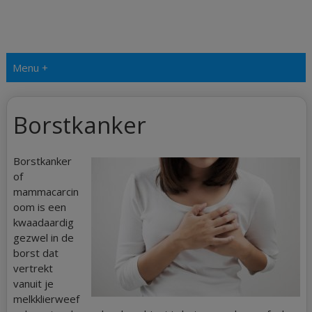
Menu +
Borstkanker
Borstkanker
of
mammacarcin
oom is een
kwaadaardig
gezwel in de
borst dat
vertrekt
vanuit je
melkklierweef