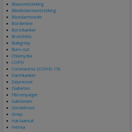
Blaasontsteking
Blindedarmontsteking
Bloedarmoede
Borderline
Borstkanker
Bronchitis
Buikgriep
Burn-out
Chlamydia
COPD
Coronavirus (COVID-19)
Darmkanker
Depressie
Diabetes
Fibromyalgie
Galstenen
Gordelroos
Griep
Hartaanval
Hernia