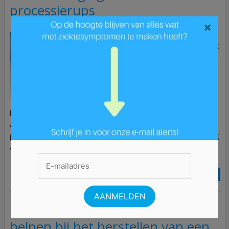
processierups
×
De zomer is in volle gang
en dat betekent helaas ook
dat de processierups weer
actief is. Deze kleine
rakkers kunnen een hoop
ellende veroorzaken,
vooral als je in aanraking
komt met hun brandharen. Maar geen paniek! Hier lees je
alles wat je moet weten over het behandelen van een
processierupsuitslag. Symptomen van processierupsuitslag
Als […]
Lees Meer »
Hoe kan een zorgverzekering mij
helpen bij het herstellen van een