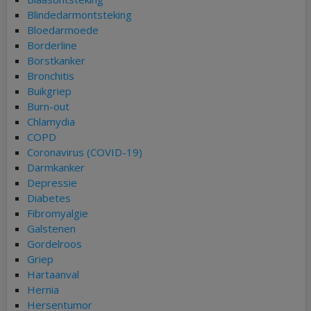
Blindedarmontsteking
Bloedarmoede
Borderline
Borstkanker
Bronchitis
Buikgriep
Burn-out
Chlamydia
COPD
Coronavirus (COVID-19)
Darmkanker
Depressie
Diabetes
Fibromyalgie
Galstenen
Gordelroos
Griep
Hartaanval
Hernia
Hersentumor