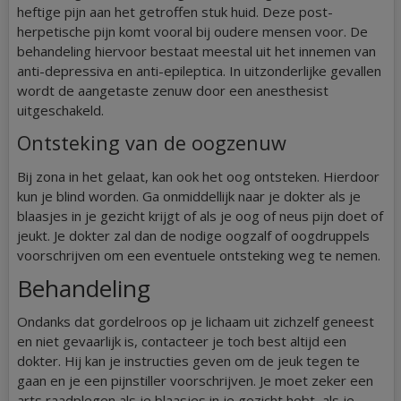
heftige pijn aan het getroffen stuk huid. Deze post-
herpetische pijn komt vooral bij oudere mensen voor. De
behandeling hiervoor bestaat meestal uit het innemen van
anti-depressiva en anti-epileptica. In uitzonderlijke gevallen
wordt de aangetaste zenuw door een anesthesist
uitgeschakeld.
Ontsteking van de oogzenuw
Bij zona in het gelaat, kan ook het oog ontsteken. Hierdoor
kun je blind worden. Ga onmiddellijk naar je dokter als je
blaasjes in je gezicht krijgt of als je oog of neus pijn doet of
jeukt. Je dokter zal dan de nodige oogzalf of oogdruppels
voorschrijven om een eventuele ontsteking weg te nemen.
Behandeling
Ondanks dat gordelroos op je lichaam uit zichzelf geneest
en niet gevaarlijk is, contacteer je toch best altijd een
dokter. Hij kan je instructies geven om de jeuk tegen te
gaan en je een pijnstiller voorschrijven. Je moet zeker een
arts raadplegen als je blaasjes in je gezicht hebt, als je