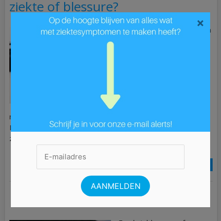
ziekte of blessure?
×
Wanneer je kampt met een
blessure of een ziekte, is
dat natuurlijk erg
vervelend. Het is dan ook
vanzelfsprekend dat je zo
snel mogelijk van deze
ziekte of blessure wil
herstellen. Gelukkig kun je
met de juiste zorgverzekering een heel eind komen.
Hieronder vertellen we je op welke manier een
zorgverzekering jou in dit proces […]
Lees Meer »
Revalideren na een nieuwe knie