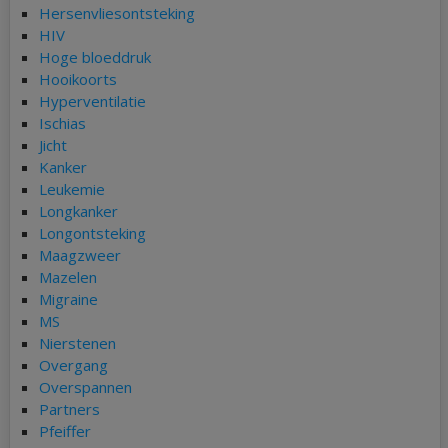
Hersenvliesontsteking
HIV
Hoge bloeddruk
Hooikoorts
Hyperventilatie
Ischias
Jicht
Kanker
Leukemie
Longkanker
Longontsteking
Maagzweer
Mazelen
Migraine
MS
Nierstenen
Overgang
Overspannen
Partners
Pfeiffer