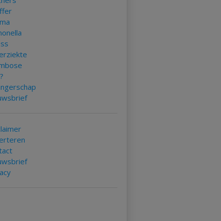
tners
ffer
uma
monella
ess
erziekte
mbose
k?
ngerschap
uwsbrief
claimer
erteren
tact
uwsbrief
vacy