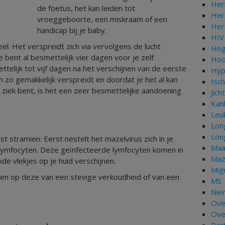
Her
de foetus, het kan leiden tot
Her
vroeggeboorte, een miskraam of een
Her
handicap bij je baby.
HIV
keel. Het verspreidt zich via vervolgens de lucht
Hog
e bent al besmettelijk vier dagen voor je zelf
Hoo
telijk tot vijf dagen na het verschijnen van de eerste
Hyp
 zo gemakkelijk verspreidt en doordat je het al kan
Isch
ziek bent, is het een zeer besmettelijke aandoening
Jich
Kan
Leu
Lon
Lon
t stramien: Eerst nestelt het mazelvirus zich in je
Maa
e lymfocyten. Deze geïnfecteerde lymfocyten komen in
Maz
de vlekjes op je huid verschijnen.
Mig
jken op deze van een stevige verkoudheid of van een
MS
Nie
Ove
Ove