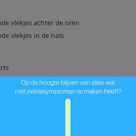
ode vlekjes achter de oren
de vlekjes in de hals
rts
n benen
l klein als groot, gaan over in één