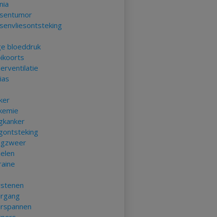
nia
sentumor
senvliesontsteking
e bloeddruk
ikoorts
erventilatie
ias
t
ker
kemie
gkanker
gontsteking
gzweer
elen
raine
rstenen
rgang
rspannen