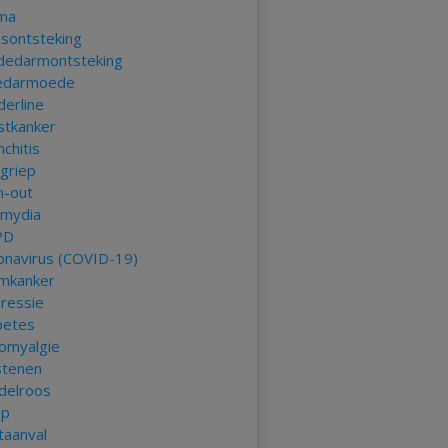
ma
asontsteking
ndedarmontsteking
edarmoede
derline
stkanker
chitis
kgriep
n-out
amydia
PD
onavirus (COVID-19)
mkanker
ressie
betes
romyalgie
stenen
delroos
ep
taanval