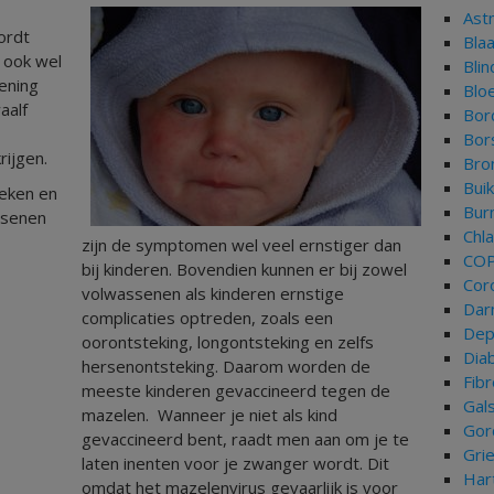
Ast
ordt
Bla
, ook wel
Bli
ening
Blo
aalf
Bor
Bor
ijgen.
Bron
Bui
eken en
Bur
ssenen
Chl
zijn de symptomen wel veel ernstiger dan
CO
bij kinderen. Bovendien kunnen er bij zowel
Cor
volwassenen als kinderen ernstige
Dar
complicaties optreden, zoals een
Dep
oorontsteking, longontsteking en zelfs
Dia
hersenontsteking. Daarom worden de
Fib
meeste kinderen gevaccineerd tegen de
Gal
mazelen. Wanneer je niet als kind
Gor
gevaccineerd bent, raadt men aan om je te
Gri
laten inenten voor je zwanger wordt. Dit
Har
omdat het mazelenvirus gevaarlijk is voor