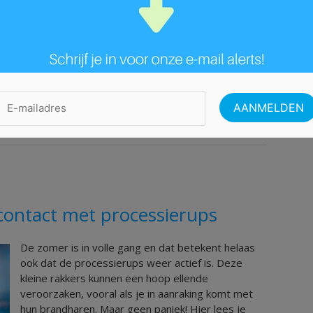
elen. Je kunt wel preventief gevaccineerd worden, maar
uitzieken. Enkel bij complicaties zijn medicijnen of een
oms schrijft de dokter wel geneesmiddelen voor om de
ndelen. Dit verhoogt het comfort van je kind en
penkrabt met littekentjes tot gevolg.
contact met processierups
De zomer is in volle gang en dat betekent helaas
ook dat de processierups weer actief is. Deze
kleine rakkers kunnen een hoop ellende
veroorzaken, vooral als je in aanraking komt met
hun brandharen. Maar geen paniek! Hier lees je