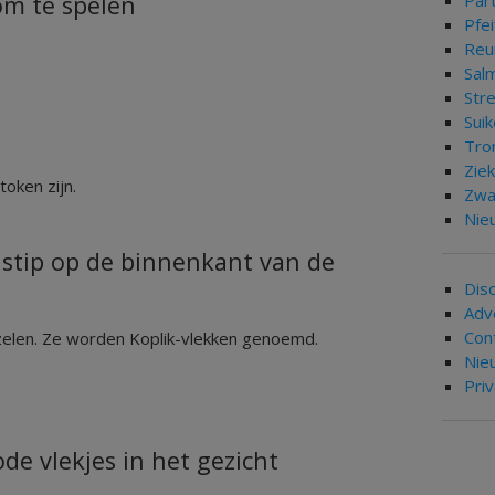
om te spelen
Par
Pfei
Re
Sal
Str
Suik
Tro
Zie
oken zijn.
Zwa
Nie
 stip op de binnenkant van de
Dis
Adv
Con
azelen. Ze worden Koplik-vlekken genoemd.
Nie
Pri
de vlekjes in het gezicht