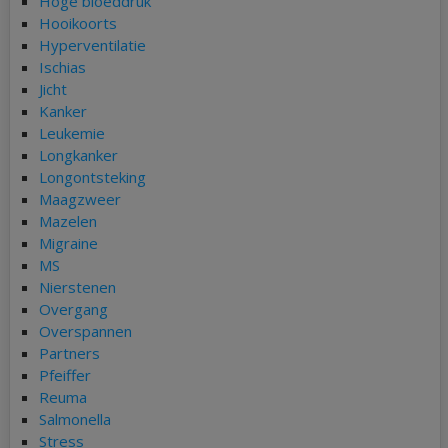
Hoge bloeddruk
Hooikoorts
Hyperventilatie
Ischias
Jicht
Kanker
Leukemie
Longkanker
Longontsteking
Maagzweer
Mazelen
Migraine
MS
Nierstenen
Overgang
Overspannen
Partners
Pfeiffer
Reuma
Salmonella
Stress