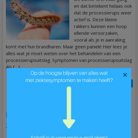
en dat betekent helaas ook
dat de processierups weer
actief is. Deze kleine
rakkers kunnen een hoop
ellende veroorzaken,
vooral als je in aanraking
komt met hun brandharen. Maar geen paniek! Hier lees je
alles wat je moet weten over het behandelen van een
processierupsuitslag. Symptomen van processierupsuitslag
Als […]
×
Lees Meer »
Hoe kan een zorgverzekering mij
helpen bij het herstellen van een
ziekte of blessure?