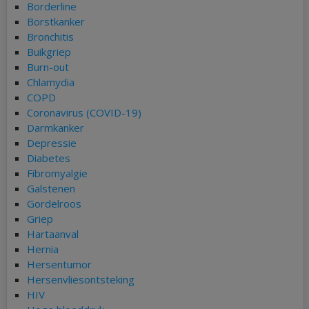
Borderline
Borstkanker
Bronchitis
Buikgriep
Burn-out
Chlamydia
COPD
Coronavirus (COVID-19)
Darmkanker
Depressie
Diabetes
Fibromyalgie
Galstenen
Gordelroos
Griep
Hartaanval
Hernia
Hersentumor
Hersenvliesontsteking
HIV