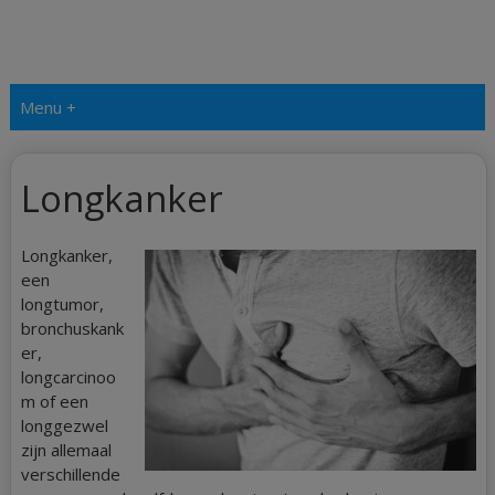
Menu +
Longkanker
Longkanker,
een
longtumor,
bronchuskank
er,
longcarcinoo
m of een
longgezwel
zijn allemaal
verschillende