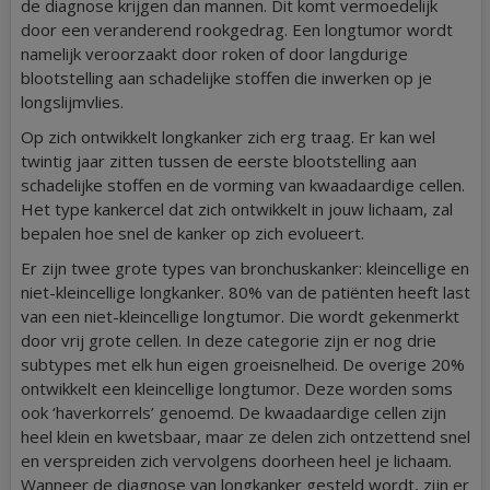
de diagnose krijgen dan mannen. Dit komt vermoedelijk
door een veranderend rookgedrag. Een longtumor wordt
namelijk veroorzaakt door roken of door langdurige
blootstelling aan schadelijke stoffen die inwerken op je
longslijmvlies.
Op zich ontwikkelt longkanker zich erg traag. Er kan wel
twintig jaar zitten tussen de eerste blootstelling aan
schadelijke stoffen en de vorming van kwaadaardige cellen.
Het type kankercel dat zich ontwikkelt in jouw lichaam, zal
bepalen hoe snel de kanker op zich evolueert.
Er zijn twee grote types van bronchuskanker: kleincellige en
niet-kleincellige longkanker. 80% van de patiënten heeft last
van een niet-kleincellige longtumor. Die wordt gekenmerkt
door vrij grote cellen. In deze categorie zijn er nog drie
subtypes met elk hun eigen groeisnelheid. De overige 20%
ontwikkelt een kleincellige longtumor. Deze worden soms
ook ‘haverkorrels’ genoemd. De kwaadaardige cellen zijn
heel klein en kwetsbaar, maar ze delen zich ontzettend snel
en verspreiden zich vervolgens doorheen heel je lichaam.
Wanneer de diagnose van longkanker gesteld wordt, zijn er