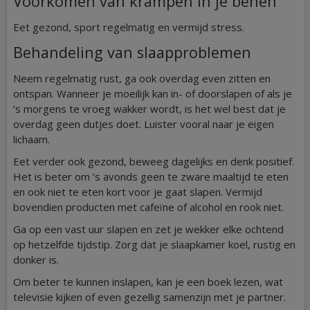
Voorkomen van krampen in je benen
Eet gezond, sport regelmatig en vermijd stress.
Behandeling van slaapproblemen
Neem regelmatig rust, ga ook overdag even zitten en
ontspan. Wanneer je moeilijk kan in- of doorslapen of als je
’s morgens te vroeg wakker wordt, is het wel best dat je
overdag geen dutjes doet. Luister vooral naar je eigen
lichaam.
Eet verder ook gezond, beweeg dagelijks en denk positief.
Het is beter om ’s avonds geen te zware maaltijd te eten
en ook niet te eten kort voor je gaat slapen. Vermijd
bovendien producten met cafeïne of alcohol en rook niet.
Ga op een vast uur slapen en zet je wekker elke ochtend
op hetzelfde tijdstip. Zorg dat je slaapkamer koel, rustig en
donker is.
Om beter te kunnen inslapen, kan je een boek lezen, wat
televisie kijken of even gezellig samenzijn met je partner.