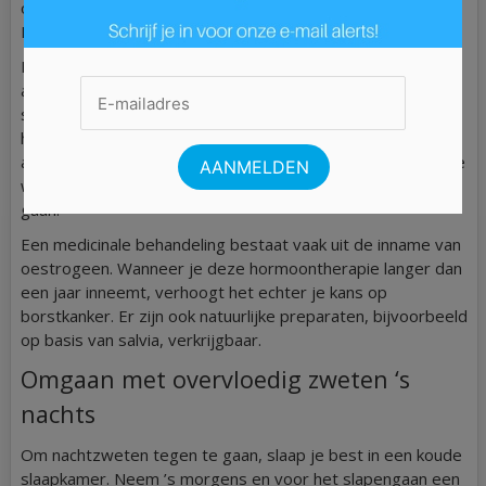
omdat je snel een knoopje kan openzetten indien nodig.
Neem eventueel meerdere keren per dag een douche.
Drink iets verfrissends wanneer je een opvlieger voelt
aankomen. Vermijd cafeïne, alcohol, pikante kruiden en
stress. Als je vlierbloesemthee drinkt, is je opvlieger
heviger, maar wel sneller gedaan. Dit kan soms nuttig zijn
als je daardoor bijvoorbeeld thuis nog kunt douchen voor je
weg moet. Drink saliethee om hevige transpiratie tegen te
gaan.
Een medicinale behandeling bestaat vaak uit de inname van
oestrogeen. Wanneer je deze hormoontherapie langer dan
een jaar inneemt, verhoogt het echter je kans op
borstkanker. Er zijn ook natuurlijke preparaten, bijvoorbeeld
op basis van salvia, verkrijgbaar.
Omgaan met overvloedig zweten ‘s
nachts
Om nachtzweten tegen te gaan, slaap je best in een koude
slaapkamer. Neem ’s morgens en voor het slapengaan een