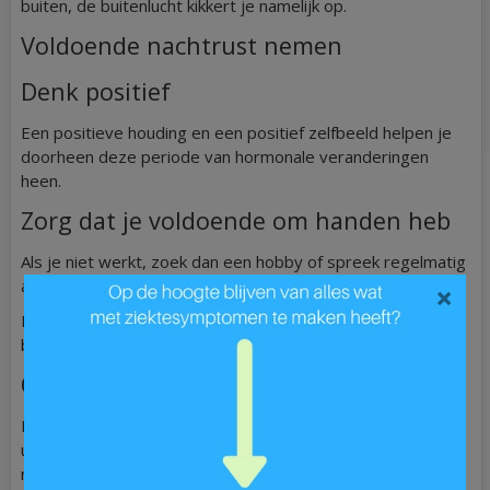
buiten, de buitenlucht kikkert je namelijk op.
Voldoende nachtrust nemen
Denk positief
Een positieve houding en een positief zelfbeeld helpen je
doorheen deze periode van hormonale veranderingen
heen.
Zorg dat je voldoende om handen heb
Als je niet werkt, zoek dan een hobby of spreek regelmatig
af met vrienden.
×
Bovenstaande adviezen komen in bijna elke specifieke
behandeling terug:
Omgaan met opvliegers
Draag verschillende laagjes kleding, zodat je iets kunt
uitdoen. Kies voor natuurlijke stoffen. Een blouse of trui
met knopen is comfortabeler dan een gesloten trui of shirt,