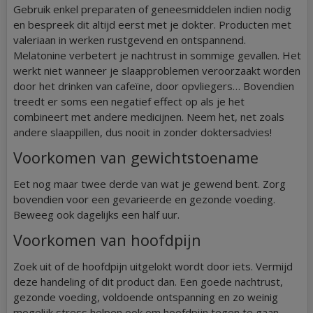
Gebruik enkel preparaten of geneesmiddelen indien nodig
en bespreek dit altijd eerst met je dokter. Producten met
valeriaan in werken rustgevend en ontspannend.
Melatonine verbetert je nachtrust in sommige gevallen. Het
werkt niet wanneer je slaapproblemen veroorzaakt worden
door het drinken van cafeïne, door opvliegers… Bovendien
treedt er soms een negatief effect op als je het
combineert met andere medicijnen. Neem het, net zoals
andere slaappillen, dus nooit in zonder doktersadvies!
Voorkomen van gewichtstoename
Eet nog maar twee derde van wat je gewend bent. Zorg
bovendien voor een gevarieerde en gezonde voeding.
Beweeg ook dagelijks een half uur.
Voorkomen van hoofdpijn
Zoek uit of de hoofdpijn uitgelokt wordt door iets. Vermijd
deze handeling of dit product dan. Een goede nachtrust,
gezonde voeding, voldoende ontspanning en zo weinig
mogelijk stress helpen ook om hoofdpijn tegen te gaan.