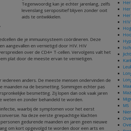
Her
Tegenwoordig kan je echter jarenlang, zelfs
Her
levenslang seropositief blijven zonder ooit
Her
aids te ontwikkelen.
HIV
V
Hog
Hoo
loedcellen die je immuunsysteem coördineren. Deze
Hyp
en aangevallen en vernietigd door HIV. HIV
Isch
 verspreiden over de CD4+ T-cellen. Vervolgens valt het
Jich
eem plat door de meeste ervan te vernietigen.
Kan
Leu
Lon
Lon
oor iedereen anders. De meeste mensen ondervinden de
Maa
 maanden na de besmetting. Sommigen echter pas
Maz
orspronkelijke besmetting. Zij lopen dan ook vaak jaren
Mig
 te weten en zonder behandeld te worden.
MS
e infectie, waarbij de symptomen voor het eerst
Nie
conversie. Na deze eerste griepachtige klachten
Ove
 personen gedurende maanden en jaren geen nieuwe
Ove
elang om kort opgevolgd te worden door een arts en