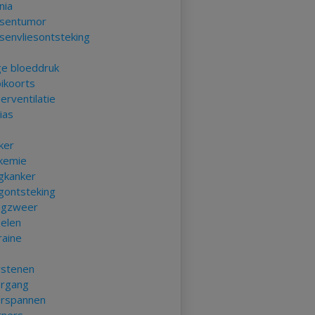
nia
sentumor
senvliesontsteking
e bloeddruk
ikoorts
erventilatie
ias
t
ker
kemie
gkanker
gontsteking
gzweer
elen
raine
rstenen
rgang
rspannen