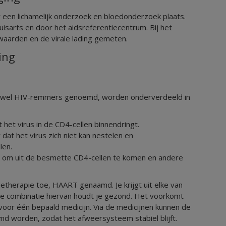
r een lichamelijk onderzoek en bloedonderzoek plaats.
uisarts en door het aidsreferentiecentrum. Bij het
arden en de virale lading gemeten.
ing
ook wel HIV-remmers genoemd, worden onderverdeeld in
het virus in de CD4-cellen binnendringt.
at het virus zich niet kan nestelen en
len.
s om uit de besmette CD4-cellen te komen en andere
therapie toe, HAART genaamd. Je krijgt uit elke van
de combinatie hiervan houdt je gezond. Het voorkomt
 voor één bepaald medicijn. Via de medicijnen kunnen de
d worden, zodat het afweersysteem stabiel blijft.