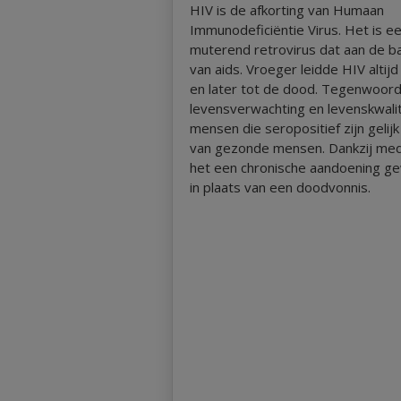
HIV is de afkorting van Humaan
Immunodeficiëntie Virus. Het is ee
muterend retrovirus dat aan de bas
van aids. Vroeger leidde HIV altijd
en later tot de dood. Tegenwoord
levensverwachting en levenskwalit
mensen die seropositief zijn gelij
van gezonde mensen. Dankzij medi
het een chronische aandoening g
in plaats van een doodvonnis.