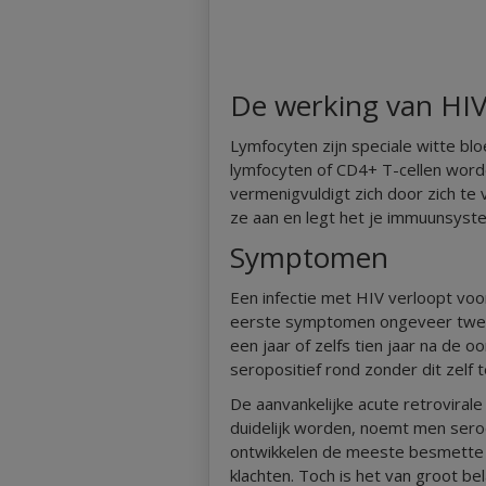
De werking van HI
Lymfocyten zijn speciale witte b
lymfocyten of CD4+ T-cellen word
vermenigvuldigt zich door zich te
ze aan en legt het je immuunsyst
Symptomen
Een infectie met HIV verloopt v
eerste symptomen ongeveer twee
een jaar of zelfs tien jaar na de o
seropositief rond zonder dit zelf
De aanvankelijke acute retroviral
duidelijk worden, noemt men sero
ontwikkelen de meeste besmette
klachten. Toch is het van groot b