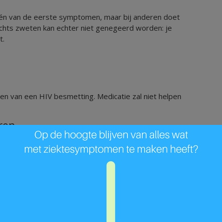
 één van de eerste symptomen, maar bij anderen doet
 Nachts zweten kan echter niet genegeerd worden: je
t.
en van een HIV besmetting. Medicatie zal niet helpen
ren
ken bij een virale infectie omdat ze een vitale rol
 lichaam meestal al behoorlijk uitgeput en verslapt.
s is noodzakelijk om je weerstand terug wat op te