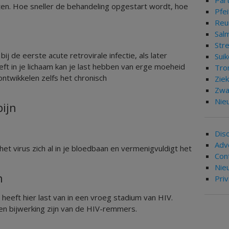
Par
ten. Hoe sneller de behandeling opgestart wordt, hoe
Pfei
Re
Sal
Str
j de eerste acute retrovirale infectie, als later
Suik
ft in je lichaam kan je last hebben van erge moeheid
Tro
ntwikkelen zelfs het chronisch
Zie
Zwa
Nie
pijn
Dis
Adv
et virus zich al in je bloedbaan en vermenigvuldigt het
Con
Nie
n
Pri
heeft hier last van in een vroeg stadium van HIV.
en bijwerking zijn van de HIV-remmers.