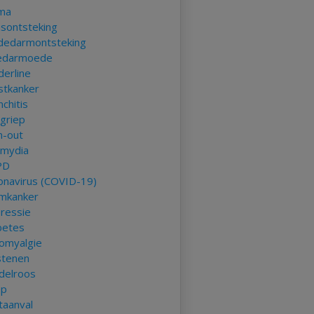
ma
asontsteking
ndedarmontsteking
edarmoede
derline
stkanker
chitis
kgriep
n-out
amydia
PD
onavirus (COVID-19)
mkanker
ressie
betes
romyalgie
stenen
delroos
ep
taanval