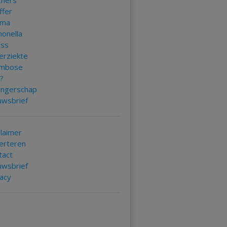
tners
ffer
uma
monella
ess
erziekte
mbose
k?
ngerschap
uwsbrief
claimer
erteren
tact
uwsbrief
vacy