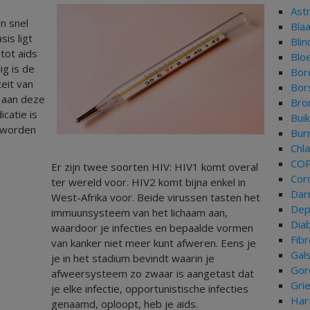
Ast
n snel
Bla
is ligt
Bli
 tot aids
Blo
ig is de
Bor
eit van
Bor
k aan deze
Bron
catie is
Bui
eworden
Bur
Chl
CO
Er zijn twee soorten HIV: HIV1 komt overal
Cor
ter wereld voor. HIV2 komt bijna enkel in
Dar
West-Afrika voor. Beide virussen tasten het
Dep
immuunsysteem van het lichaam aan,
Dia
waardoor je infecties en bepaalde vormen
Fib
van kanker niet meer kunt afweren. Eens je
Gal
je in het stadium bevindt waarin je
Gor
afweersysteem zo zwaar is aangetast dat
Gri
je elke infectie, opportunistische infecties
Har
genaamd, oploopt, heb je aids.