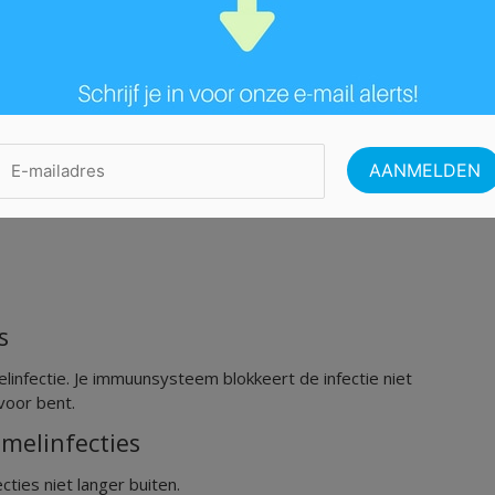
 HIV besmette personen heeft last van diarree in een
.
 bijwerking zijn van de HIV-remmers.
ingen
lang na een HIV besmetting optreden.
s
linfectie. Je immuunsysteem blokkeert de infectie niet
voor bent.
melinfecties
ties niet langer buiten.