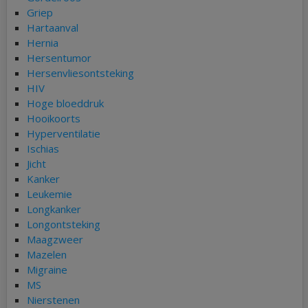
Griep
Hartaanval
Hernia
Hersentumor
Hersenvliesontsteking
HIV
Hoge bloeddruk
Hooikoorts
Hyperventilatie
Ischias
Jicht
Kanker
Leukemie
Longkanker
Longontsteking
Maagzweer
Mazelen
Migraine
MS
Nierstenen