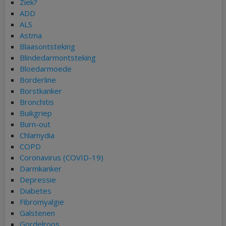
Ziek?
ADD
ALS
Astma
Blaasontsteking
Blindedarmontsteking
Bloedarmoede
Borderline
Borstkanker
Bronchitis
Buikgriep
Burn-out
Chlamydia
COPD
Coronavirus (COVID-19)
Darmkanker
Depressie
Diabetes
Fibromyalgie
Galstenen
Gordelroos