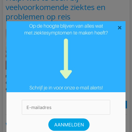
veelvoorkomende ziektes en
problemen op reis
×
Het is eindelijk
zomervakantie en je hebt
er zin in, want je gaat op
reis. Je wilt optimaal
genieten van je
welverdiende vakantie en
zorgeloos op reis gaan,
maar soms lukt dat niet helemaal. Er zijn allerlei problemen
die op kunnen duiken tijdens je vakantie: van vliegangst tot
een voedselvergiftiging op een verre bestemming. In […]
Lees Meer »
Wat is nodig bij knie- of