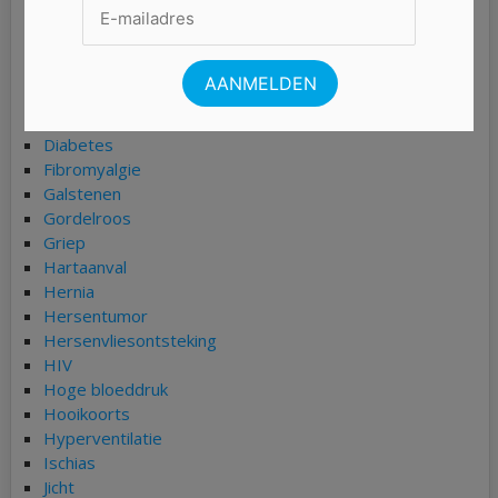
Chlamydia
COPD
Coronavirus (COVID-19)
Darmkanker
Depressie
Diabetes
Fibromyalgie
Galstenen
Gordelroos
Griep
Hartaanval
Hernia
Hersentumor
Hersenvliesontsteking
HIV
Hoge bloeddruk
Hooikoorts
Hyperventilatie
Ischias
Jicht