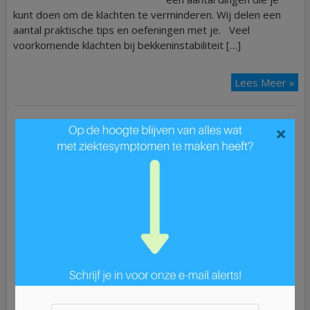
kunt doen om de klachten te verminderen. Wij delen een
aantal praktische tips en oefeningen met je. Veel
voorkomende klachten bij bekkeninstabiliteit […]
Lees Meer »
×
Ziek?
ADD
ALS
Astma
Blaasontsteking
Blindedarmontsteking
Bloedarmoede
Borderline
Borstkanker
Bronchitis
Buikgriep
Burn-out