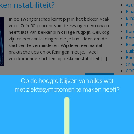
eninstabiliteit?
Ast
Bla
Bli
In de zwangerschap komt pijn in het bekken vaak
Blo
voor. Zo’n 50 procent van de zwangere vrouwen
Bor
heeft last van bekkenpijn of lage rugpijn. Gelukkig
Bor
zijn er een aantal dingen die je kunt doen om de
Bron
klachten te verminderen. Wij delen een aantal
Bui
praktische tips en oefeningen met je. Veel
Bur
voorkomende klachten bij bekkeninstabiliteit […]
Chl
CO
Lees Meer »
Cor
Dar
Dep
Dia
Fib
Gal
Gor
Gri
Har