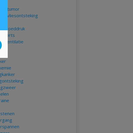
nia
sentumor
senvliesontsteking
e bloeddruk
ikoorts
erventilatie
ias
t
ker
kemie
gkanker
gontsteking
gzweer
elen
raine
rstenen
rgang
rspannen