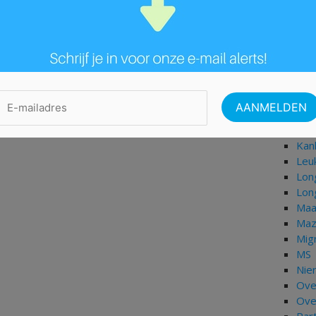
Her
Her
Her
HIV
Hog
Hoo
Hyp
Isch
Jich
Kan
Leu
Lon
Lon
Maa
Maz
Mig
MS
Nie
Ove
Ove