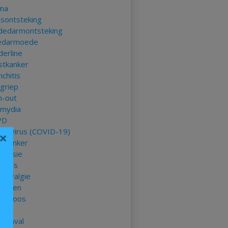
ma
asontsteking
ndedarmontsteking
edarmoede
derline
stkanker
chitis
kgriep
n-out
amydia
PD
onavirus (COVID-19)
×
mkanker
ressie
betes
romyalgie
stenen
delroos
ep
taanval