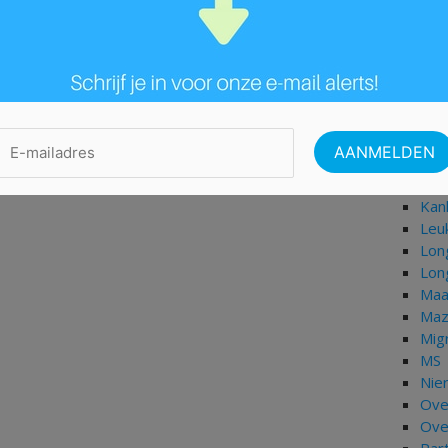
Her
Her
Her
HIV
Hog
Hoo
Hyp
Isch
Jich
Kan
Leu
Lon
Lon
Maa
Maz
Mig
MS
Nie
Ove
Ove