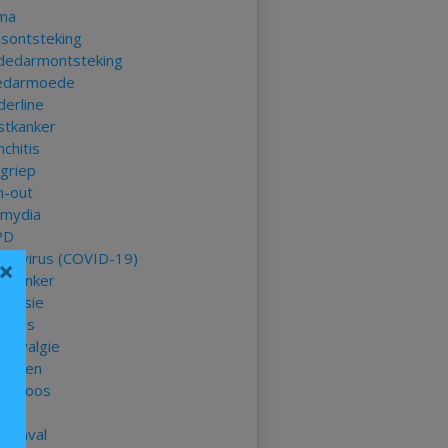
ma
asontsteking
ndedarmontsteking
edarmoede
derline
stkanker
chitis
kgriep
n-out
amydia
PD
onavirus (COVID-19)
×
mkanker
ressie
betes
romyalgie
stenen
delroos
ep
taanval