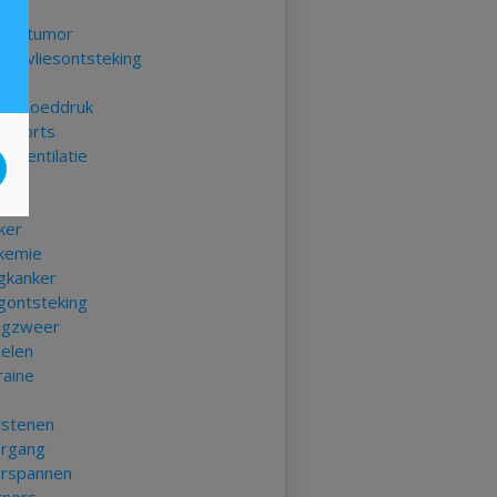
nia
sentumor
senvliesontsteking
e bloeddruk
ikoorts
erventilatie
ias
t
ker
kemie
gkanker
gontsteking
gzweer
elen
raine
rstenen
rgang
rspannen