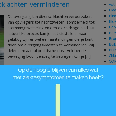
sklachten verminderen
Ast
Bla
Bli
De overgang kan diverse klachten veroorzaken.
Blo
Van opvliegers tot nachtzweten, somberheid tot
Bor
stemmingswisseling en een extra droge huid. Dit
Bor
natuurlijke proces kun je niet uitstellen, maar
Bron
gelukkig zijn er wel een aantal dingen die je kunt
Bui
doen om overgangsklachten te verminderen. Wij
Bur
delen een aantal praktische tips. Voldoende
Chl
beweging Door genoeg te bewegen kun je […]
CO
Cor
Dar
Lees Meer »
Dep
Dia
Fib
Gal
Gor
Gri
Har