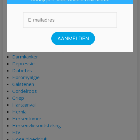
Borderline
Borstkanker
Bronchitis
Buikgriep
Burn-out
Chlamydia
COPD
Coronavirus (COVID-19)
Darmkanker
Depressie
Diabetes
Fibromyalgie
Galstenen
Gordelroos
Griep
Hartaanval
Hernia
Hersentumor
Hersenvliesontsteking
HIV
Hoge bloeddruk