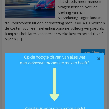
dat steeds meer mensen
vragen hebben over de
dekking van hun
verzekering tegen kosten
die voortkomen uit een besmetting met COVID-19. Worden
de kosten voor een ziekenhuisopname volledig vergoed als
ik mij niet heb laten vaccineren? Welke kosten betaal ik zelf
bij een […]
Lees Meer »
×
Ziek?
ADD
ALS
Astma
Blaasontsteking
Blindedarmontsteking
Bloedarmoede