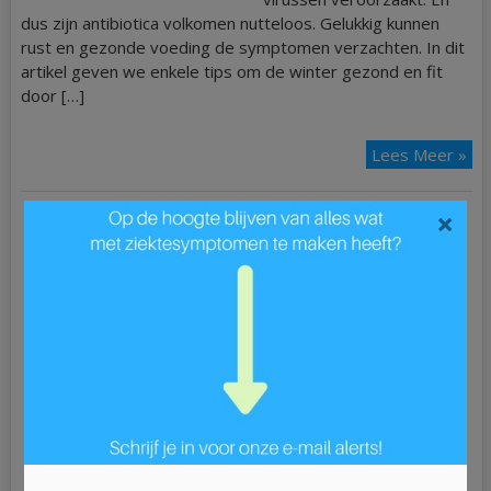
dus zijn antibiotica volkomen nutteloos. Gelukkig kunnen
rust en gezonde voeding de symptomen verzachten. In dit
artikel geven we enkele tips om de winter gezond en fit
door […]
Lees Meer »
×
Ziek?
ADD
ALS
Astma
Blaasontsteking
Blindedarmontsteking
Bloedarmoede
Borderline
Borstkanker
Bronchitis
Buikgriep