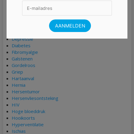
Burn-out
Chlamydia
COPD
Coronavirus (COVID-19)
Darmkanker
Depressie
Diabetes
Fibromyalgie
Galstenen
Gordelroos
Griep
Hartaanval
Hernia
Hersentumor
Hersenvliesontsteking
HIV
Hoge bloeddruk
Hooikoorts
Hyperventilatie
Ischias