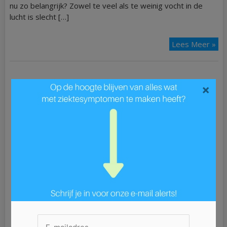
nu zo belangrijk? Zowel te veel als te weinig vocht in de
lucht is slecht […]
Lees Meer »
×
Ziek?
ADD
ALS
Astma
Blaasontsteking
Blindedarmontsteking
Bloedarmoede
Borderline
Borstkanker
Bronchitis
Buikgriep
Burn-out
Chlamydia