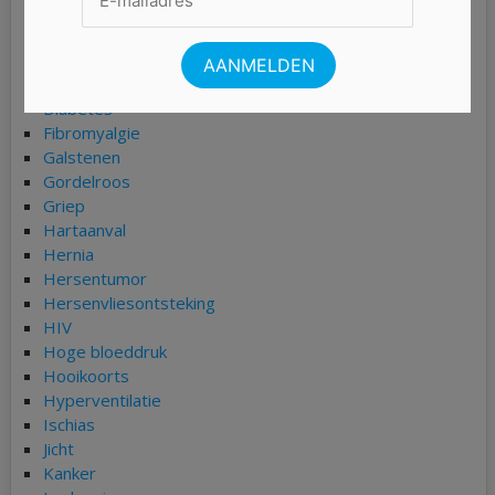
COPD
Coronavirus (COVID-19)
Darmkanker
Depressie
Diabetes
Fibromyalgie
Galstenen
Gordelroos
Griep
Hartaanval
Hernia
Hersentumor
Hersenvliesontsteking
HIV
Hoge bloeddruk
Hooikoorts
Hyperventilatie
Ischias
Jicht
Kanker