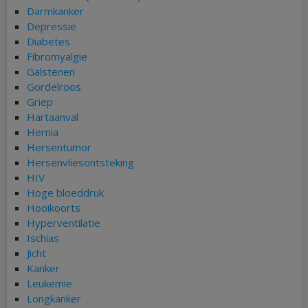
Darmkanker
Depressie
Diabetes
Fibromyalgie
Galstenen
Gordelroos
Griep
Hartaanval
Hernia
Hersentumor
Hersenvliesontsteking
HIV
Hoge bloeddruk
Hooikoorts
Hyperventilatie
Ischias
Jicht
Kanker
Leukemie
Longkanker