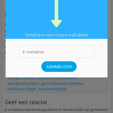
Hoe verlaag je de
luchtvochtigheid?
Het beste hulpmiddel tegen te hoge luchtvochtigheid is
goed ventileren. Zet dus elke dag in ieder geval even de
ramen open, ook ’s winters. Daarnaast kun je een
ventilatiesysteem laten installeren en/of een (mobiele)
luchtontvochtiger in huis halen. Tot slot is het belangrijk dat
je altijd de afzuiging aanzet, wanneer je aan het koken of
douchen bent.
Categorie:
Geen categorie
| Tag:
ademhalingsklachten
,
allergie
,
astma
,
chronische verkoudheid
,
energievergelijker
,
gezondheidsproblemen
,
luchtbevochtiger
,
luchtvochtigheid
Geef een reactie
Je e-mailadres wordt niet gepubliceerd.
Vereiste velden zijn gemarkeerd