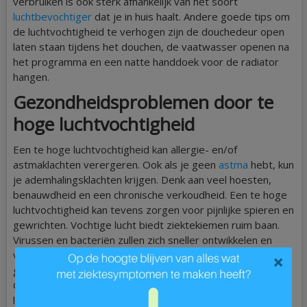
verbruiken is ook sterk afhankelijk van het soort
luchtbevochtiger
dat je in huis haalt. Andere goede tips om
de luchtvochtigheid te verhogen zijn de douchedeur open
laten staan tijdens het douchen, de vaatwasser openen na
het programma en een natte handdoek voor de radiator
hangen.
Gezondheidsproblemen door te
hoge luchtvochtigheid
Een te hoge luchtvochtigheid kan allergie- en/of
astmaklachten verergeren. Ook als je geen
astma
hebt, kun
je ademhalingsklachten krijgen. Denk aan veel hoesten,
benauwdheid en een chronische verkoudheid. Een te hoge
luchtvochtigheid kan tevens zorgen voor pijnlijke spieren en
gewrichten. Vochtige lucht biedt ziektekiemen ruim baan.
Virussen en bacteriën zullen zich sneller ontwikkelen en
vermenigvuldigen, waardoor de kans op ziek worden
×
groter is. Te veel vocht in de lucht is dus zeer ongewenst.
Gelukkig zijn er een aantal dingen die je kunt doen om de
luchtvochtigheid te verlagen.