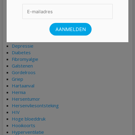
Buikgriep
Burn-out
Chlamydia
COPD
Coronavirus (COVID-19)
Darmkanker
Depressie
Diabetes
Fibromyalgie
Galstenen
Gordelroos
Griep
Hartaanval
Hernia
Hersentumor
Hersenvliesontsteking
HIV
Hoge bloeddruk
Hooikoorts
Hyperventilatie