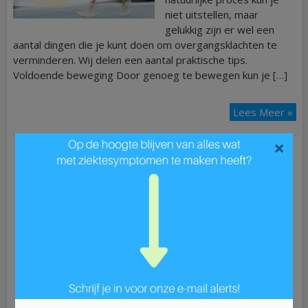
niet uitstellen, maar
gelukkig zijn er wel een
aantal dingen die je kunt doen om overgangsklachten te
verminderen. Wij delen een aantal praktische tips.
Voldoende beweging Door genoeg te bewegen kun je […]
Lees Meer »
×
Ziek?
ADD
ALS
Astma
Blaasontsteking
Blindedarmontsteking
Bloedarmoede
Borderline
Borstkanker
Bronchitis