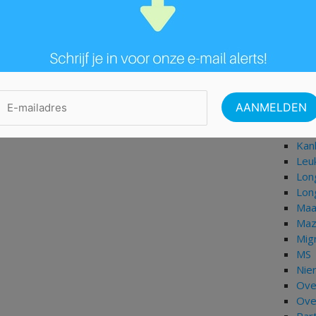
Her
Her
Her
HIV
Hog
Hoo
Hyp
Isch
Jich
Kan
Leu
Lon
Lon
Maa
Maz
Mig
MS
Nie
Ove
Ove