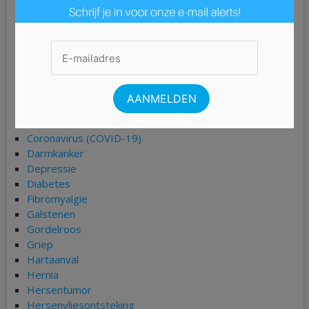
Blindedarmontsteking
Bloedarmoede
Borderline
Borstkanker
Bronchitis
Buikgriep
Burn-out
Chlamydia
COPD
Coronavirus (COVID-19)
Darmkanker
Depressie
Diabetes
Fibromyalgie
Galstenen
Gordelroos
Griep
Hartaanval
Hernia
Hersentumor
Hersenvliesontsteking