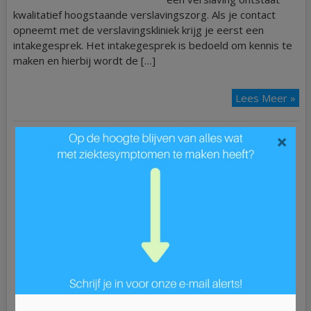
kwalitatief hoogstaande verslavingszorg. Als je contact
opneemt met de verslavingskliniek krijg je eerst een
intakegesprek. Het intakegesprek is bedoeld om kennis te
maken en hierbij wordt de […]
Lees Meer »
×
Ziek?
ADD
ALS
Astma
Blaasontsteking
Blindedarmontsteking
Bloedarmoede
Borderline
Borstkanker
Bronchitis
Buikgriep