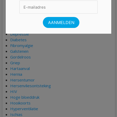
Burn-out
Chlamydia
COPD
Coronavirus (COVID-19)
Darmkanker
Depressie
Diabetes
Fibromyalgie
Galstenen
Gordelroos
Griep
Hartaanval
Hernia
Hersentumor
Hersenvliesontsteking
HIV
Hoge bloeddruk
Hooikoorts
Hyperventilatie
Ischias