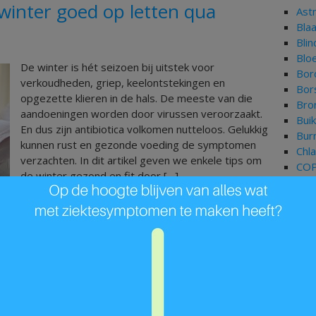
winter goed op letten qua
Ast
Bla
Bli
Blo
De winter is hét seizoen bij uitstek voor
Bor
verkoudheden, griep, keelontstekingen en
Bor
opgezette klieren in de hals. De meeste van die
Bron
aandoeningen worden door virussen veroorzaakt.
Bui
En dus zijn antibiotica volkomen nutteloos. Gelukkig
Bur
kunnen rust en gezonde voeding de symptomen
Chl
verzachten. In dit artikel geven we enkele tips om
CO
de winter gezond en fit door […]
Cor
Dar
Dep
Lees Meer »
Dia
Fib
Gal
Gor
Gri
Har