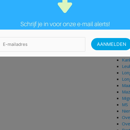
Her
Her
Her
HIV
Hog
Hoo
Hyp
Isch
Jich
Kan
Leu
Lon
Lon
Maa
Maz
Mig
MS
Nie
Ove
Ove