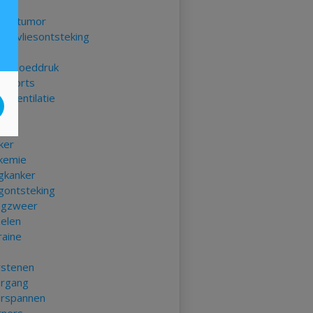
nia
sentumor
senvliesontsteking
e bloeddruk
ikoorts
erventilatie
ias
t
ker
kemie
gkanker
gontsteking
gzweer
elen
raine
rstenen
rgang
rspannen