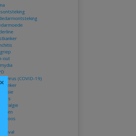
ma
asontsteking
ndedarmontsteking
edarmoede
derline
stkanker
chitis
kgriep
n-out
amydia
PD
onavirus (COVID-19)
×
mkanker
ressie
betes
romyalgie
stenen
delroos
ep
taanval