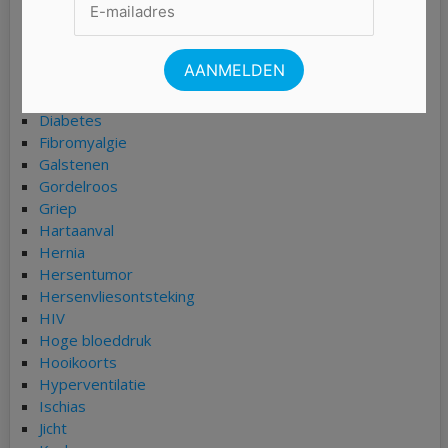
Chlamydia
COPD
Coronavirus (COVID-19)
Darmkanker
Depressie
Diabetes
Fibromyalgie
Galstenen
Gordelroos
Griep
Hartaanval
Hernia
Hersentumor
Hersenvliesontsteking
HIV
Hoge bloeddruk
Hooikoorts
Hyperventilatie
Ischias
Jicht