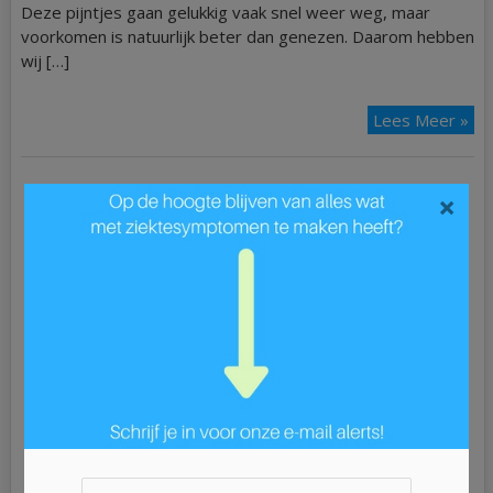
Deze pijntjes gaan gelukkig vaak snel weer weg, maar
voorkomen is natuurlijk beter dan genezen. Daarom hebben
wij […]
Lees Meer »
×
Ziek?
ADD
ALS
Astma
Blaasontsteking
Blindedarmontsteking
Bloedarmoede
Borderline
Borstkanker
Bronchitis
Buikgriep
Burn-out