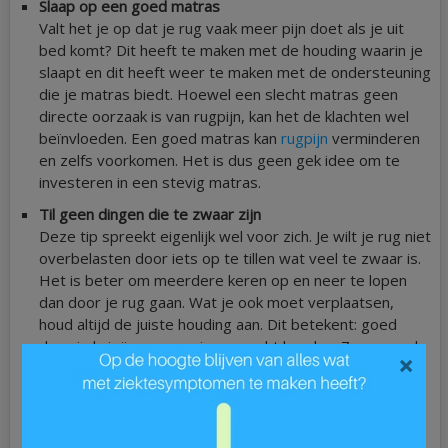
Slaap op een goed matras
Valt het je op dat je rug vaak meer pijn doet als je uit
bed komt? Dit heeft te maken met de houding waarin je
slaapt en dit heeft weer te maken met de ondersteuning
die je matras biedt. Hoewel een slecht matras geen
directe oorzaak is van rugpijn, kan het de klachten wel
beïnvloeden. Een goed matras kan
rugpijn
verminderen
en zelfs voorkomen. Het is dus geen gek idee om te
investeren in een stevig matras.
Til geen dingen die te zwaar zijn
Deze tip spreekt eigenlijk wel voor zich. Je wilt je rug niet
overbelasten door iets op te tillen wat veel te zwaar is.
Het is beter om meerdere keren op en neer te lopen
dan door je rug gaan. Wat je ook moet verplaatsen,
houd altijd de juiste houding aan. Dit betekent: goed
door je knieën gaan en je rug recht houden. Zorg er ook
×
voor dat het voorwerp dicht bij je lichaam blijft.
Zit in een goede houding
Heb jij een kantoorbaan? Let dan goed op, want deze
tip is voor jou. Het is algemeen bekend dat een slechte