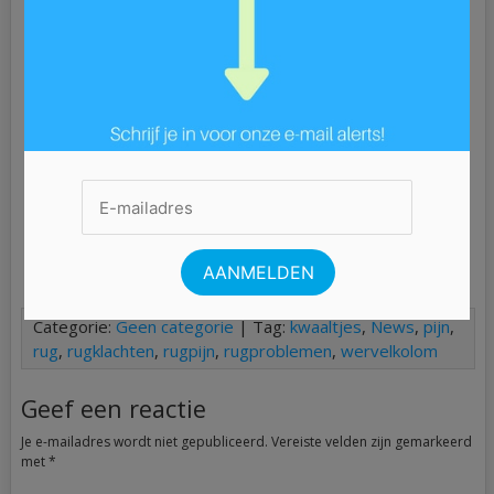
houding kan leiden tot rugklachten. Vooral als je elke dag
veel zit, kan het lastig zijn om goed op je houding te
letten.
Zit niet urenlang, maar strek je benen af en toe. Loop
bijvoorbeeld naar je collega als je iets wilt bespreken of
maak een korte wandeling tijdens de pauze.
Zorg dat je voeten de grond raken
Zit niet onderuitgezakt, maar recht. Leun met je
schouders tegen de leuning van je stoel
Je bureau moet ook op ellebooghoogte zijn, zodat je
armen ook ondersteuning krijgen
Categorie:
Geen categorie
| Tag:
kwaaltjes
,
News
,
pijn
,
rug
,
rugklachten
,
rugpijn
,
rugproblemen
,
wervelkolom
Geef een reactie
Je e-mailadres wordt niet gepubliceerd.
Vereiste velden zijn gemarkeerd
met
*