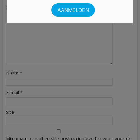
Reactie
*
Naam
*
E-mail
*
Site
Mijn naam, e-mail en site opslaan in deze browser voor de