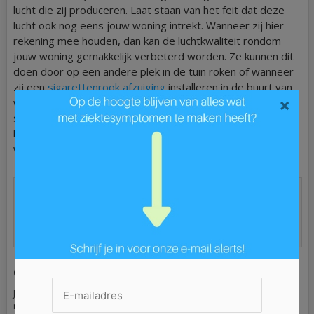
lucht die zij produceren. Laat staan van het feit dat deze
lucht ook nog eens jouw woning intrekt. Wanneer zij hier
rekening mee houden, dan kan de luchtkwaliteit rondom
jouw woning gemakkelijk verbeterd worden. Ze kunnen dit
doen door op een andere plek in de tuin roken of wanneer
zij een
sigarettenrook afzuiging
installeren in de buurt van
×
waar gerookt wordt. Ditzelfde geldt overigens voor
schadelijke rook van bijvoorbeeld een barbecue of andere
lucht verslechterende activiteiten die door de buren
worden uitgevoerd.
Categorie:
Geen categorie
| Tag:
Buitenluchtkwaliteit
verbeteren
,
Luchtkwaliteit
,
Luchtkwaliteit zelf
verbeteren
,
sigarettenrook afzuiging
,
Ziekte in de eigen
woning
Geef een reactie
Je e-mailadres wordt niet gepubliceerd.
Vereiste velden zijn gemarkeerd
met
*