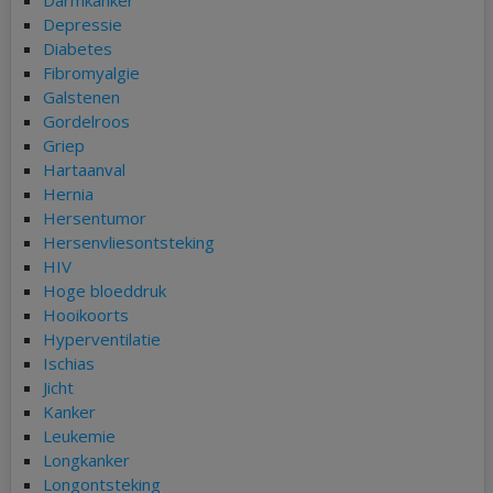
Darmkanker
Depressie
Diabetes
Fibromyalgie
Galstenen
Gordelroos
Griep
Hartaanval
Hernia
Hersentumor
Hersenvliesontsteking
HIV
Hoge bloeddruk
Hooikoorts
Hyperventilatie
Ischias
Jicht
Kanker
Leukemie
Longkanker
Longontsteking